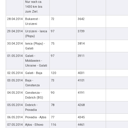
Nur noch ca.
1430 km bis
zum Ziel.
28.04.2014
Bukarest -
72
3642
Urzizeni
29.04.2014
Urzizeni - Ianca
97
3739
(Plopu)
30.04.2014
Ianca (Plopu) -
75
3814
Galati
01.05.2014
Galati -
97
3911
Moldawien -
Ukraine - Galati
02.05.2014
Galati - Baja
120
4031
03.05.2014
Baja -
73
4101
Constanza
04.05.2014
Constanza -
90
4191
Dobrich (BG)
05.05.2014
Dobrich -
78
4268
Provadia
06.05.2014
Provadia - Ajtos
77
4345
07.05.2014
Ajtos - Elhovo
116
4461