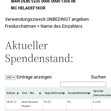
IBAN DE85 5235 0005 0000 1356 08
BIC HELADEF1KOR
Verwendungszweck UNBEDINGT angeben:
Freidurchatmen + Name des Einzahlers
Aktueller
Spendenstand:
Einträge anzeigen
Suchen
Spende
Datum
Von - Bis
Tageskilometer
Gesamtkilometer
Zwischensta
28.03.12
Saint Nazaire -
90 (F)
90
€ 0.00
Nantes