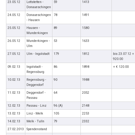
23.05.12
Lottstetten -
59
1413
Donaueschingen
24.05.12
Donaueschingen
78
1491
- Hausen
25.05.12
Hausen -
89
1580
Munderkingen
26.05.12
Munderkingen -
53
1633
Ulm
27.05.12
Ulm - Ingolstadt
179
1812
bis 23.07.12 +
920.00
09.02.13
Ingolstadt -
86
1898
+ € 120.00
Regensburg
10.02.13
Regensburg -
90
1988
Deggendorf
11.02.13
Deggendorf -
64
2052
Passau
12.02.13
Passau - Linz
96 (A)
2148
13.02.13
Linz - Melk
105
2253
14.02.13
Melk - Tulln
79
2332
27.02.2013
Spendenstand