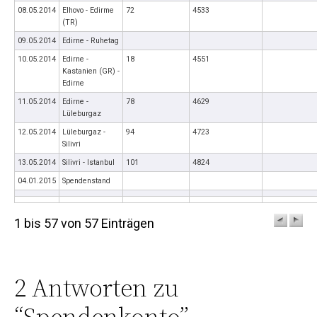
08.05.2014
Elhovo - Edirme
72
4533
(TR)
09.05.2014
Edirne - Ruhetag
10.05.2014
Edirne -
18
4551
Kastanien (GR) -
Edirne
11.05.2014
Edirne -
78
4629
Lüleburgaz
12.05.2014
Lüleburgaz -
94
4723
Silivri
13.05.2014
Silivri - Istanbul
101
4824
04.01.2015
Spendenstand
1 bis 57 von 57 Einträgen
2 Antworten zu
“Spendenkonto”