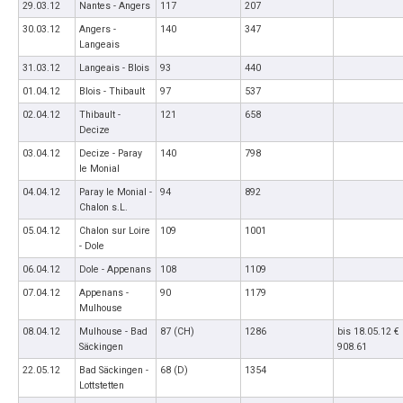
29.03.12
Nantes - Angers
117
207
30.03.12
Angers -
140
347
Langeais
31.03.12
Langeais - Blois
93
440
01.04.12
Blois - Thibault
97
537
02.04.12
Thibault -
121
658
Decize
03.04.12
Decize - Paray
140
798
le Monial
04.04.12
Paray le Monial -
94
892
Chalon s.L.
05.04.12
Chalon sur Loire
109
1001
- Dole
06.04.12
Dole - Appenans
108
1109
07.04.12
Appenans -
90
1179
Mulhouse
08.04.12
Mulhouse - Bad
87 (CH)
1286
bis 18.05.12 €
Säckingen
908.61
22.05.12
Bad Säckingen -
68 (D)
1354
Lottstetten