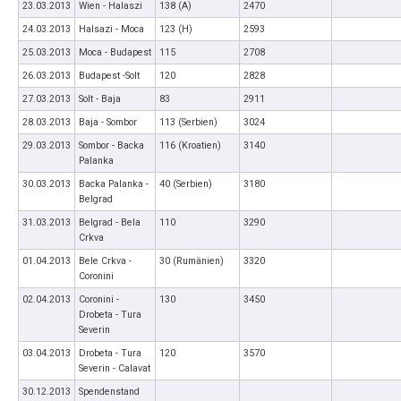
23.03.2013
Wien - Halaszi
138 (A)
2470
24.03.2013
Halsazi - Moca
123 (H)
2593
25.03.2013
Moca - Budapest
115
2708
26.03.2013
Budapest -Solt
120
2828
27.03.2013
Solt - Baja
83
2911
28.03.2013
Baja - Sombor
113 (Serbien)
3024
29.03.2013
Sombor - Backa
116 (Kroatien)
3140
Palanka
30.03.2013
Backa Palanka -
40 (Serbien)
3180
Belgrad
31.03.2013
Belgrad - Bela
110
3290
Crkva
01.04.2013
Bele Crkva -
30 (Rumänien)
3320
Coronini
02.04.2013
Coronini -
130
3450
Drobeta - Tura
Severin
03.04.2013
Drobeta - Tura
120
3570
Severin - Calavat
30.12.2013
Spendenstand